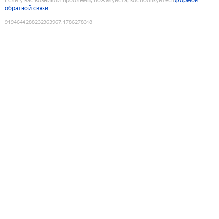
Если у вас возникли проблемы, пожалуйста, воспользуйтесь
формой
обратной связи
9194644288232363967
:
1786278318