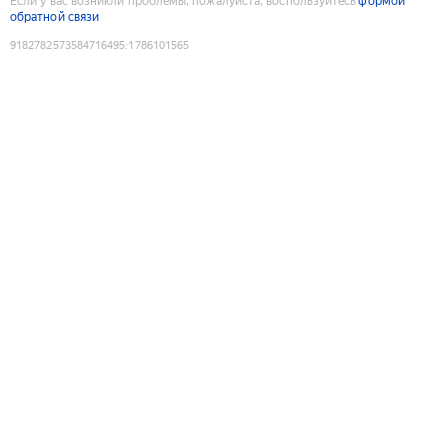
Если у вас возникли проблемы, пожалуйста, воспользуйтесь
формой
обратной связи
9182782573584716495
:
1786101565