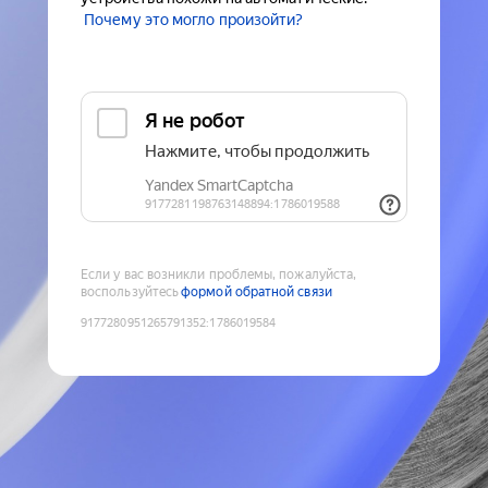
Почему это могло произойти?
Если у вас возникли проблемы, пожалуйста,
воспользуйтесь
формой обратной связи
9177280951265791352
:
1786019584