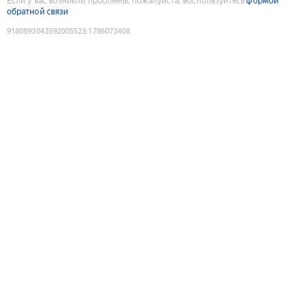
Если у вас возникли проблемы, пожалуйста, воспользуйтесь
формой
обратной связи
9180893043592005523
:
1786073408