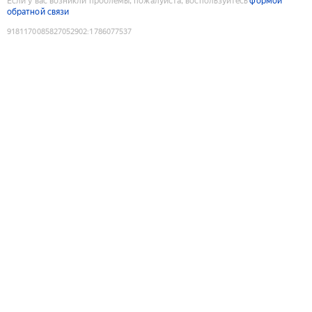
Если у вас возникли проблемы, пожалуйста, воспользуйтесь
формой
обратной связи
9181170085827052902
:
1786077537