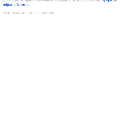
Если у вас возникли проблемы, пожалуйста, воспользуйтесь
формой
обратной связи
9176188583645022452
:
1786003307