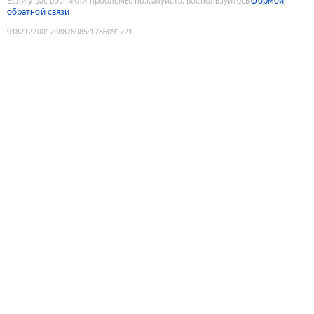
Если у вас возникли проблемы, пожалуйста, воспользуйтесь
формой
обратной связи
9182122001708876985
:
1786091721