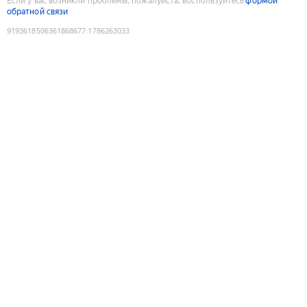
Если у вас возникли проблемы, пожалуйста, воспользуйтесь
формой
обратной связи
9193618506361868677
:
1786263033