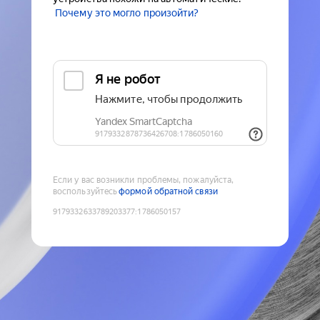
Почему это могло произойти?
Если у вас возникли проблемы, пожалуйста,
воспользуйтесь
формой обратной связи
9179332633789203377
:
1786050157