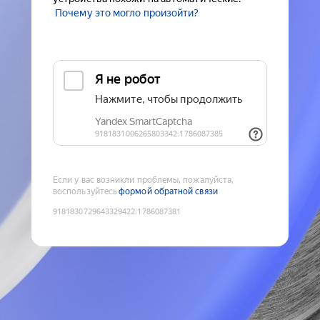
Почему это могло произойти?
Если у вас возникли проблемы, пожалуйста,
воспользуйтесь
формой обратной связи
9181830729643329422
:
1786087381