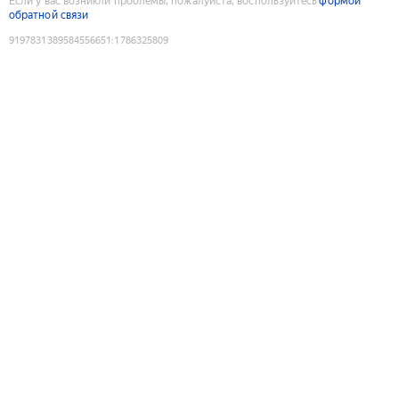
Если у вас возникли проблемы, пожалуйста, воспользуйтесь
формой
обратной связи
9197831389584556651
:
1786325809