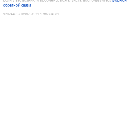
Если у вас возникли проблемы, пожалуйста, воспользуйтесь
формой
обратной связи
9202446577898751531
:
1786394581