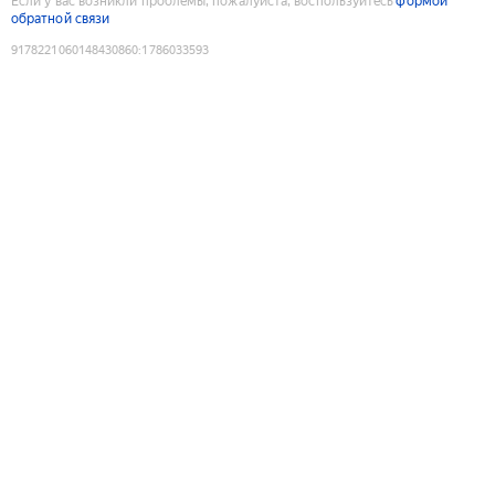
Если у вас возникли проблемы, пожалуйста, воспользуйтесь
формой
обратной связи
9178221060148430860
:
1786033593