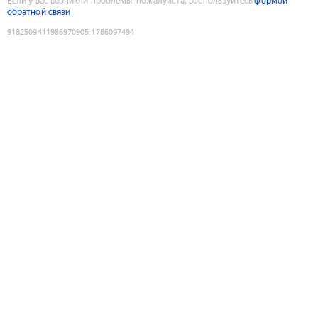
Если у вас возникли проблемы, пожалуйста, воспользуйтесь
формой
обратной связи
9182509411986970905
:
1786097494