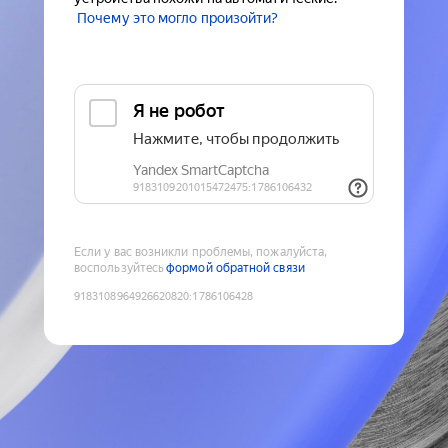
Почему это могло произойти?
Если у вас возникли проблемы, пожалуйста,
воспользуйтесь
формой обратной связи
9183108964926620820
:
1786106428