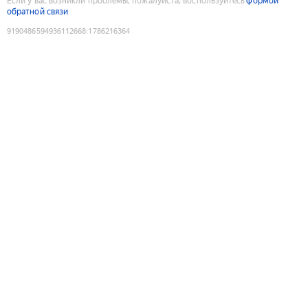
Если у вас возникли проблемы, пожалуйста, воспользуйтесь
формой
обратной связи
9190486594936112668
:
1786216364