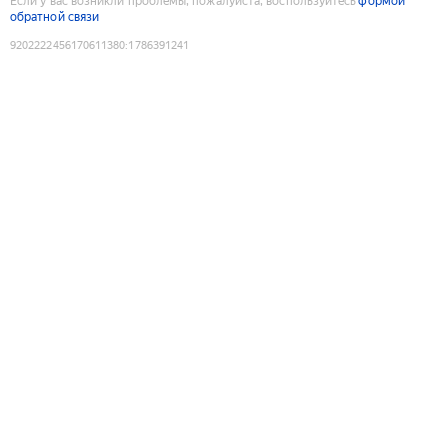
Если у вас возникли проблемы, пожалуйста, воспользуйтесь
формой
обратной связи
9202222456170611380
:
1786391241