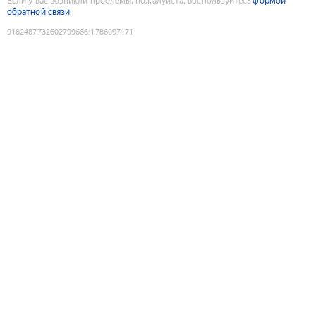
Если у вас возникли проблемы, пожалуйста, воспользуйтесь
формой
обратной связи
9182487732602799666
:
1786097171