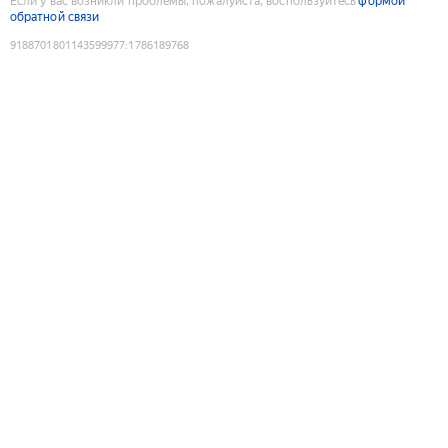
Если у вас возникли проблемы, пожалуйста, воспользуйтесь
формой
обратной связи
9188701801143599977
:
1786189768