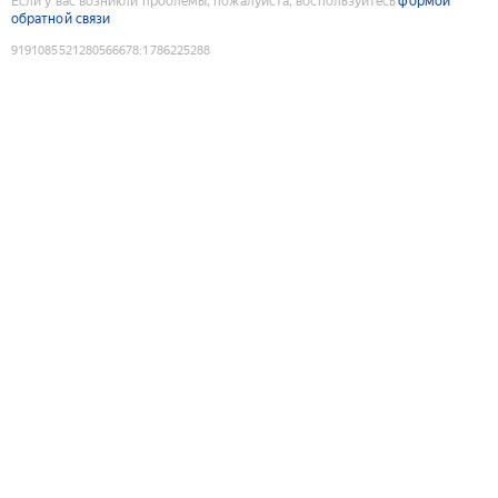
Если у вас возникли проблемы, пожалуйста, воспользуйтесь
формой
обратной связи
9191085521280566678
:
1786225288