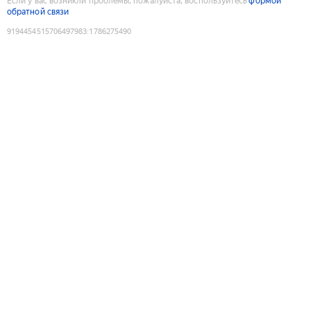
Если у вас возникли проблемы, пожалуйста, воспользуйтесь
формой
обратной связи
9194454515706497983
:
1786275490