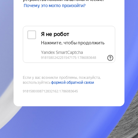
Почему это могло произойти?
Если у вас возникли проблемы, пожалуйста,
воспользуйтесь
формой обратной связи
9181580008712832162
:
1786083645