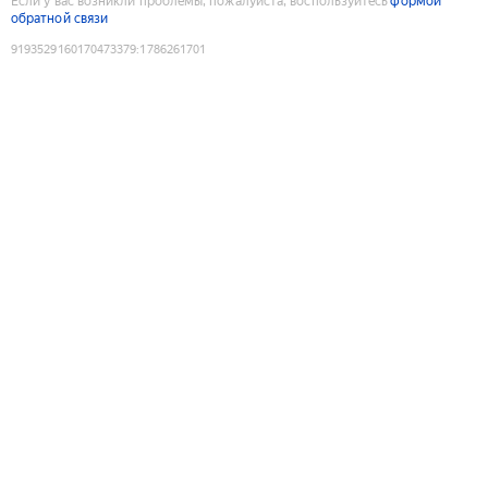
Если у вас возникли проблемы, пожалуйста, воспользуйтесь
формой
обратной связи
9193529160170473379
:
1786261701