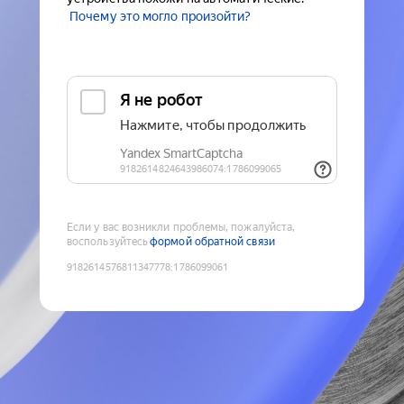
Почему это могло произойти?
Если у вас возникли проблемы, пожалуйста,
воспользуйтесь
формой обратной связи
9182614576811347778
:
1786099061