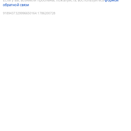
Если у вас возникли проблемы, пожалуйста, воспользуйтесь
формой
обратной связи
9189437329996650164
:
1786200728