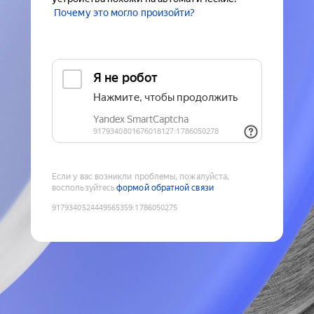
Почему это могло произойти?
Если у вас возникли проблемы, пожалуйста,
воспользуйтесь
формой обратной связи
9179340524449565359
:
1786050275