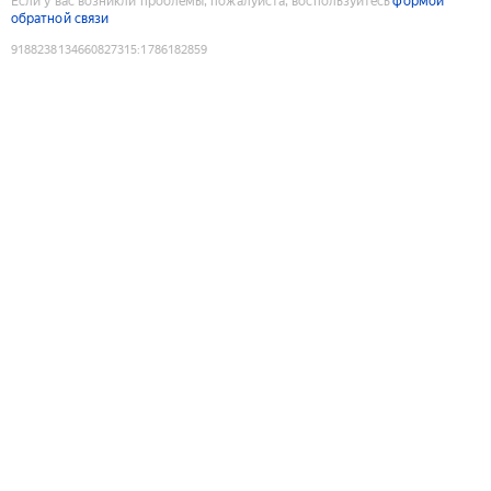
Если у вас возникли проблемы, пожалуйста, воспользуйтесь
формой
обратной связи
9188238134660827315
:
1786182859