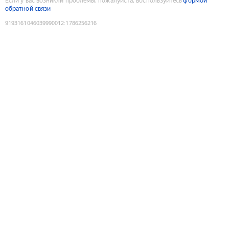
Если у вас возникли проблемы, пожалуйста, воспользуйтесь
формой
обратной связи
9193161046039990012
:
1786256216