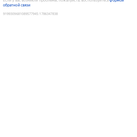
Если у вас возникли проблемы, пожалуйста, воспользуйтесь
формой
обратной связи
9199309681089577945
:
1786347838