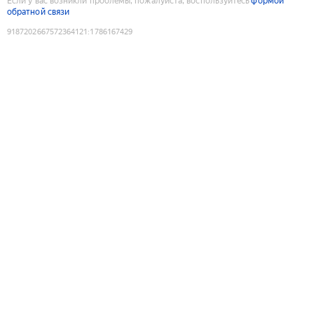
Если у вас возникли проблемы, пожалуйста, воспользуйтесь
формой
обратной связи
9187202667572364121
:
1786167429