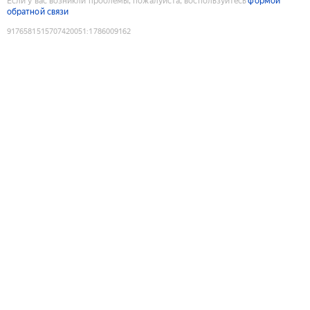
Если у вас возникли проблемы, пожалуйста, воспользуйтесь
формой
обратной связи
9176581515707420051
:
1786009162