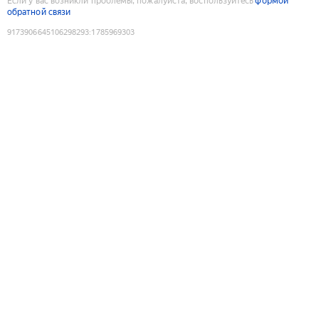
Если у вас возникли проблемы, пожалуйста, воспользуйтесь
формой
обратной связи
9173906645106298293
:
1785969303