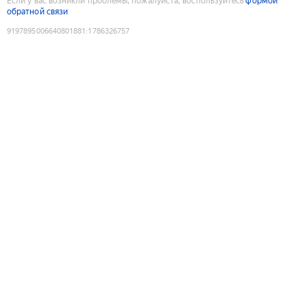
Если у вас возникли проблемы, пожалуйста, воспользуйтесь
формой
обратной связи
9197895006640801881
:
1786326757