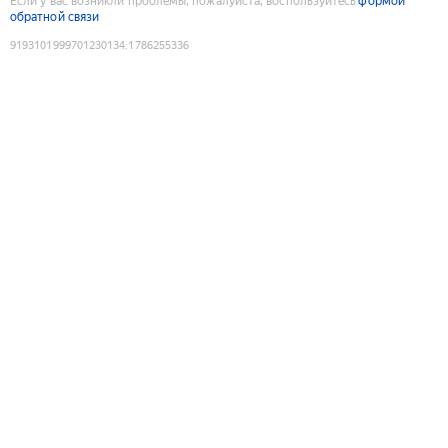
Если у вас возникли проблемы, пожалуйста, воспользуйтесь
формой
обратной связи
9193101999701230134
:
1786255336