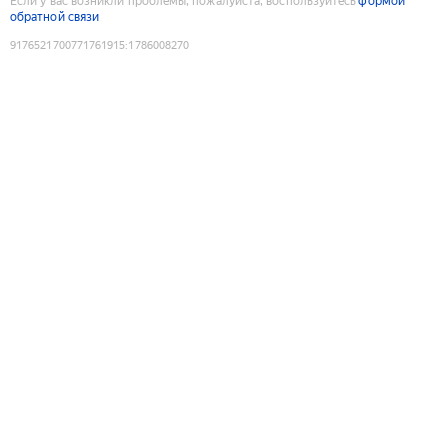
Если у вас возникли проблемы, пожалуйста, воспользуйтесь
формой
обратной связи
9176521700771761915
:
1786008270