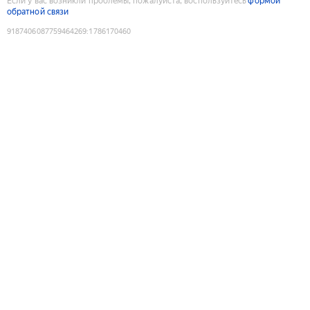
Если у вас возникли проблемы, пожалуйста, воспользуйтесь
формой
обратной связи
9187406087759464269
:
1786170460