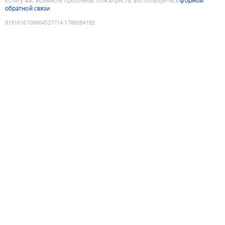
Если у вас возникли проблемы, пожалуйста, воспользуйтесь
формой
обратной связи
9181616708604527714
:
1786084192