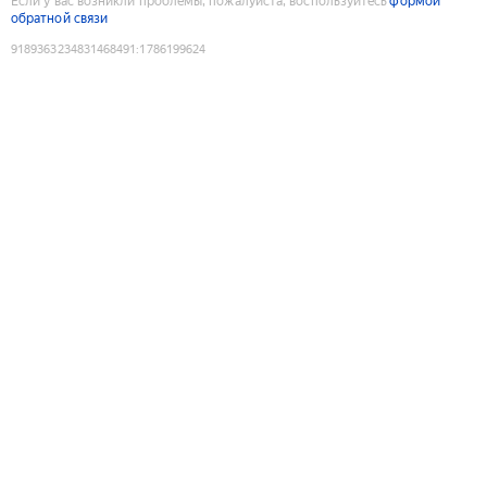
Если у вас возникли проблемы, пожалуйста, воспользуйтесь
формой
обратной связи
9189363234831468491
:
1786199624