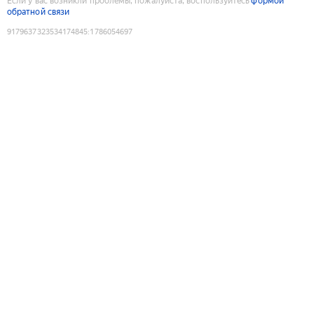
Если у вас возникли проблемы, пожалуйста, воспользуйтесь
формой
обратной связи
9179637323534174845
:
1786054697