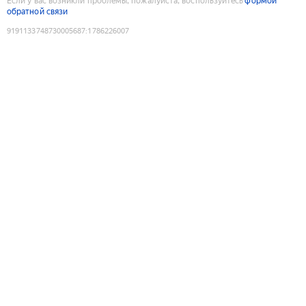
Если у вас возникли проблемы, пожалуйста, воспользуйтесь
формой
обратной связи
9191133748730005687
:
1786226007