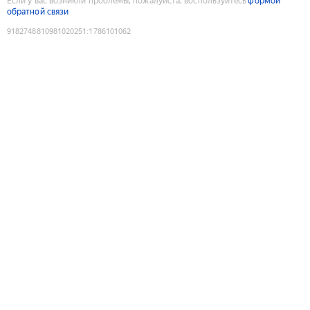
Если у вас возникли проблемы, пожалуйста, воспользуйтесь
формой
обратной связи
9182748810981020251
:
1786101062