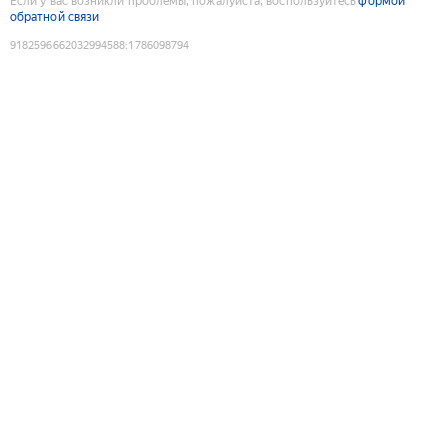
Если у вас возникли проблемы, пожалуйста, воспользуйтесь
формой
обратной связи
9182596662032994588
:
1786098794