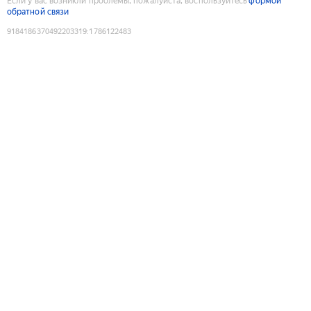
Если у вас возникли проблемы, пожалуйста, воспользуйтесь
формой
обратной связи
9184186370492203319
:
1786122483