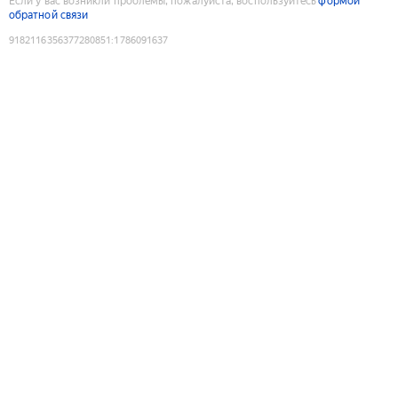
Если у вас возникли проблемы, пожалуйста, воспользуйтесь
формой
обратной связи
9182116356377280851
:
1786091637