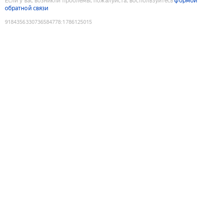
Если у вас возникли проблемы, пожалуйста, воспользуйтесь
формой
обратной связи
9184356330736584778
:
1786125015