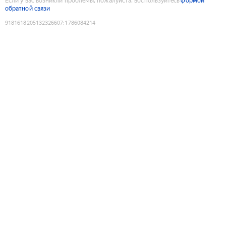
Если у вас возникли проблемы, пожалуйста, воспользуйтесь
формой
обратной связи
9181618205132326607
:
1786084214