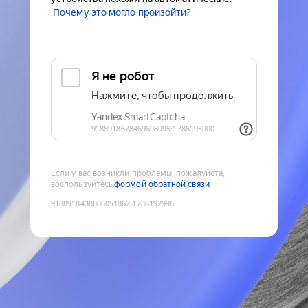
Почему это могло произойти?
Если у вас возникли проблемы, пожалуйста,
воспользуйтесь
формой обратной связи
9188918438086051862
:
1786192996