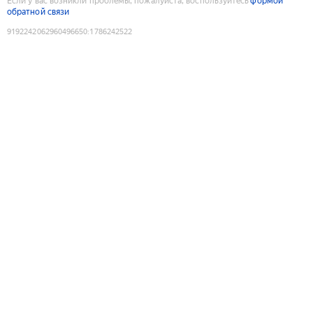
Если у вас возникли проблемы, пожалуйста, воспользуйтесь
формой
обратной связи
9192242062960496650
:
1786242522