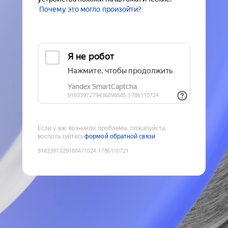
Почему это могло произойти?
Если у вас возникли проблемы, пожалуйста,
воспользуйтесь
формой обратной связи
9183397029188471024
:
1786110721