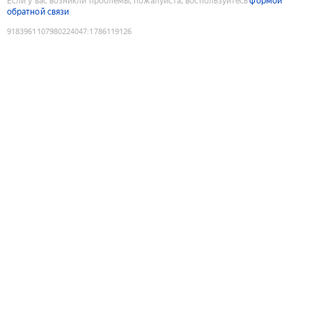
Если у вас возникли проблемы, пожалуйста, воспользуйтесь
формой
обратной связи
9183961107980224047
:
1786119126